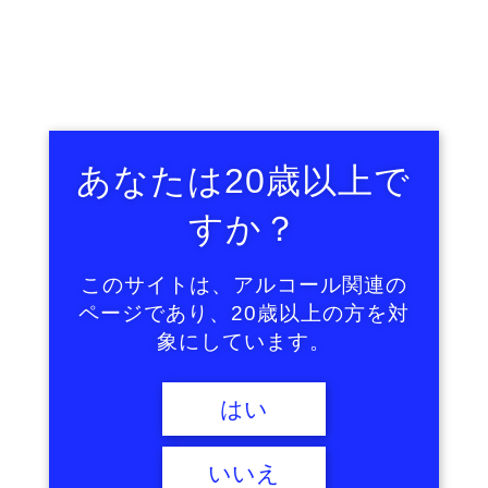
中で反論をしておりました。
しかし今では、ビールの醸造方法の違いによるラガ
ービールやエールビールも、更に原料や水、製造工程
や生産地などによって「ピルスナー」「ヴァイツェ
ン」「アルト」「シュバイツ」などの多くのスタイル
に分かれていることを知っているので、あの時に外国
あなたは20歳以上で
の方達が言っていた違いも理解できるようになりまし
すか？
た。
このサイトは、アルコール関連の
現在、日本にはアサヒ・キリン・サッポロ・サント
ページであり、20歳以上の方を対
リーの大手ビール会社の他に、４００を超えるクラフ
象にしています。
トビールの醸造所があります。そしてその醸造所では
数種類のビールが造られています。ですので、日本国
はい
内だけでも千種類以上の味が違うビールが造られてい
ることになります。
いいえ
そして更に世界に目を向ければ、ビール大国のドイ